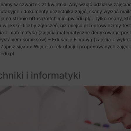
ynamy w czwartek 21 kwietnia. Aby wziąć udział w zajęcia
utacyjne i dokumenty uczestnika zajęć, skany wysłać mail
 na stronie https://mfch.mini.pw.edu.pl/ . Tylko osoby, k
 większej liczby zgłoszeń, niż miejsc przeprowadzimy tes
kania z matematyką (zajęcia matematyczne dedykowane po
ystaniem komiksów) – Edukację Filmową (zajęcia z wyko
pisz się>>> Więcej o rekrutacji i proponowanych zajęciach
edu.pl
chniki i informatyki