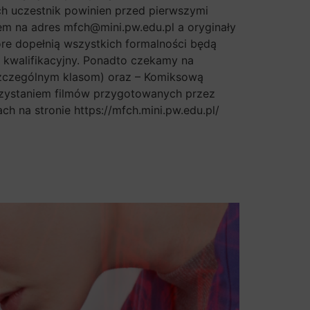
ch uczestnik powinien przed pierwszymi
em na adres mfch@mini.pw.edu.pl a oryginały
tóre dopełnią wszystkich formalności będą
t kwalifikacyjny. Ponadto czekamy na
szczególnym klasom) oraz – Komiksową
rzystaniem filmów przygotowanych przez
 na stronie https://mfch.mini.pw.edu.pl/