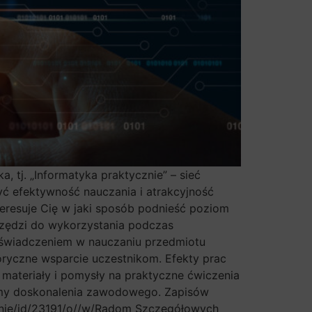
 tj. „Informatyka praktycznie” – sieć
yć efektywność nauczania i atrakcyjność
eresuje Cię w jaki sposób podnieść poziom
rzędzi do wykorzystania podczas
 doświadczeniem w nauczaniu przedmiotu
toryczne wsparcie uczestnikom. Efekty prac
materiały i pomysły na praktyczne ćwiczenia
formy doskonalenia zawodowego. Zapisów
enie/id/23191/o//w/Radom Szczegółowych