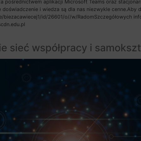
za pośrednictwem aplikacji Microsoft Teams oraz stacjona
e doświadczenie i wiedza są dla nas niezwykle cenne.Aby 
ne/biezacawiecej1/id/26601/o//w/RadomSzczegółowych info
cdn.edu.pl
ie sieć współpracy i samokszt