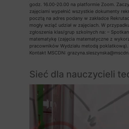
godz. 16.00-20.00 na platformie Zoom. Zacz
zajęciami wypełnić wszystkie dokumenty rekr
pocztą na adres podany w zakładce Rekrutacja
mogły wziąć udział w zajęciach. W przypadku
zgłoszenia klas/grup szkolnych na: – Spot
matematykę (zajęcia matematyczne z wykorz
pracowników Wydziału metodą poklatkową). Za
Kontakt MSCDN: grazyna.sleszynska@mscdn.
Sieć dla nauczycieli te