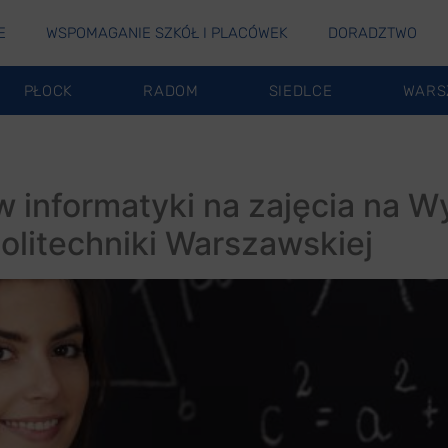
E
WSPOMAGANIE SZKÓŁ I PLACÓWEK
DORADZTWO
PŁOCK
RADOM
SIEDLCE
WARS
 informatyki na zajęcia na W
olitechniki Warszawskiej