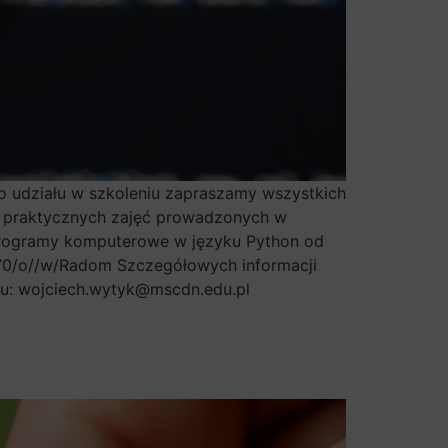
o udziału w szkoleniu zapraszamy wszystkich
ie praktycznych zajęć prowadzonych w
programy komputerowe w języku Python od
070/o//w/Radom Szczegółowych informacji
iu: wojciech.wytyk@mscdn.edu.pl