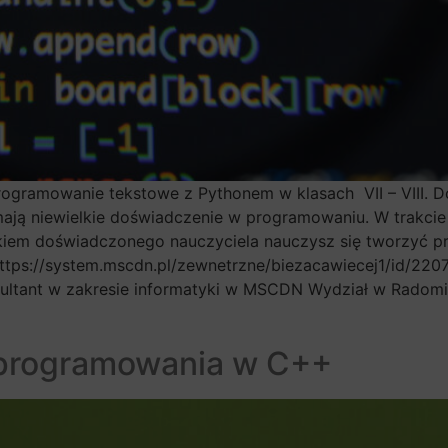
ogramowanie tekstowe z Pythonem w klasach VII – VIII. D
ź mają niewielkie doświadczenie w programowaniu. W trakc
kiem doświadczonego nauczyciela nauczysz się tworzyć 
https://system.mscdn.pl/zewnetrzne/biezacawiecej1/id/22
sultant w zakresie informatyki w MSCDN Wydział w Radom
 programowania w C++