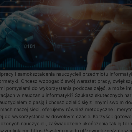
racy i samokształcenia nauczycieli przedmiotu informatyka,
formatyki. Chcesz wzbogacić swój warsztat pracy, zwiększ
i pomysłami do wykorzystania podczas zajęć, a może int
owacjach w nauczaniu informatyki? Szukasz skutecznych na
 nauczycielem z pasją i chcesz dzielić się z innymi swoim
 ramach naszej sieci, oferujemy również metodyczne i mery
j do wykorzystania w dowolnym czasie. Korzyści: gotowe 
adczonych nauczycieli, zaświadczenie ukończenia takiej 
ym linkiem: https://system.mscdn.pl/zewnetrzne/zglosz