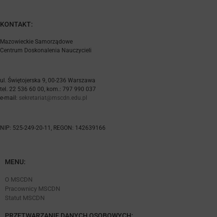
KONTAKT:
Mazowieckie Samorządowe
Centrum Doskonalenia Nauczycieli
ul. Świętojerska 9, 00-236 Warszawa
tel. 22 536 60 00, kom.: 797 990 037
e-mail:
sekretariat@mscdn.edu.pl
NIP: 525-249-20-11, REGON: 142639166
MENU:
O MSCDN
Pracownicy MSCDN
Statut MSCDN
PRZETWARZANIE DANYCH OSOBOWYCH: