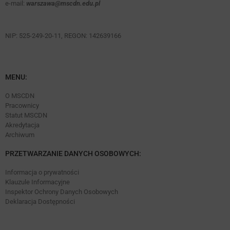
e-mail:
warszawa@mscdn.edu.pl
NIP: 525-249-20-11, REGON: 142639166
MENU:
O MSCDN
Pracownicy
Statut MSCDN
Akredytacja
Archiwum
PRZETWARZANIE DANYCH OSOBOWYCH:
Informacja o prywatności
Klauzule Informacyjne
Inspektor Ochrony Danych Osobowych
Deklaracja Dostępności