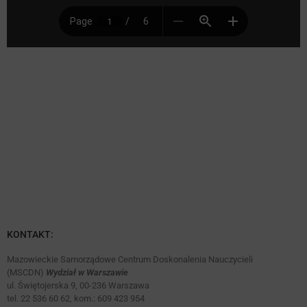
KONTAKT:
Mazowieckie Samorządowe Centrum Doskonalenia Nauczycieli
(MSCDN)
Wydział w Warszawie
ul. Świętojerska 9, 00-236 Warszawa
tel. 22 536 60 62, kom.: 609 423 954