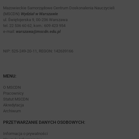
Mazowieckie Samorządowe Centrum Doskonalenia Nauczycieli
(MSCDN)
Wydział w Warszawie
ul. Świętojerska 9, 00-236 Warszawa
tel. 22 536 60 62, kom.: 609 423 954
e-mail:
warszawa@mscdn.edu.pl
NIP: 525-249-20-11, REGON: 142639166
MENU:
O MSCDN
Pracownicy
Statut MSCDN
Akredytacja
Archiwum
PRZETWARZANIE DANYCH OSOBOWYCH:
Informacja o prywatności