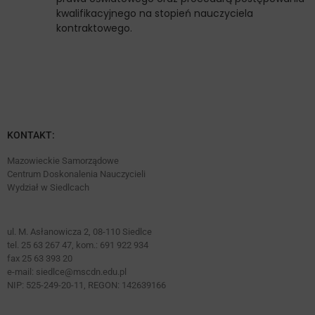
kwalifikacyjnego na stopień nauczyciela
kontraktowego.
KONTAKT:
Mazowieckie Samorządowe
Centrum Doskonalenia Nauczycieli
Wydział w Siedlcach
ul. M. Asłanowicza 2, 08-110 Siedlce
tel. 25 63 267 47, kom.: 691 922 934
fax 25 63 393 20
e-mail:
siedlce@mscdn.edu.pl
NIP: 525-249-20-11, REGON: 142639166