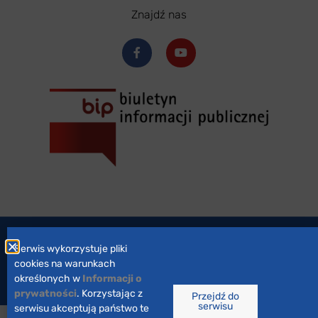
Znajdź nas
Zaprojektowane przez
marsa studio
Serwis wykorzystuje pliki
cookies na warunkach
określonych w
Informacji o
Wszystkie prawa zastrzeżone © 2023
prywatności
. Korzystając z
Przejdź do
serwisu
serwisu akceptują państwo te