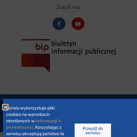
Znajdź nas
Zaprojektowane przez
marsa studio
Serwis wykorzystuje pliki
cookies na warunkach
określonych w
Informacji o
Wszystkie prawa zastrzeżone © 2023
prywatności
. Korzystając z
Przejdź do
serwisu
serwisu akceptują państwo te