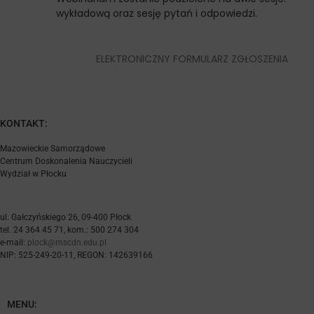
wykładową oraz sesję pytań i odpowiedzi.
ELEKTRONICZNY FORMULARZ ZGŁOSZENIA
KONTAKT:
Mazowieckie Samorządowe
Centrum Doskonalenia Nauczycieli
Wydział w Płocku
ul. Gałczyńskiego 26, 09-400 Płock
tel. 24 364 45 71, kom.: 500 274 304
e-mail:
plock@mscdn.edu.pl
NIP: 525-249-20-11, REGON: 142639166
MENU: