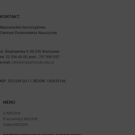
KONTAKT:
Mazowieckie Samorządowe
Centrum Doskonalenia Nauczycieli
ul. Świętojerska 9, 00-236 Warszawa
tel. 22 536 60 00, kom.: 797 990 037
e-mail:
sekretariat@mscdn.edu.pl
NIP: 525-249-20-11, REGON: 142639166
MENU:
O MSCDN
Pracownicy MSCDN
Statut MSCDN