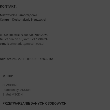
KONTAKT:
Mazowieckie Samorządowe
Centrum Doskonalenia Nauczycieli
ul. Świętojerska 9, 00-236 Warszawa
tel. 22 536 60 00, kom.: 797 990 037
e-mail:
sekretariat@mscdn.edu.pl
NIP: 525-249-20-11, REGON: 142639166
MENU:
O MSCDN
Pracownicy MSCDN
Statut MSCDN
PRZETWARZANIE DANYCH OSOBOWYCH: