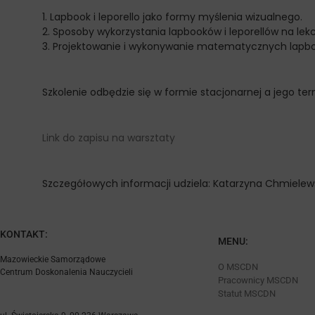
1. Lapbook i leporello jako formy myślenia wizualnego.
2. Sposoby wykorzystania lapbooków i leporellów na le
3. Projektowanie i wykonywanie matematycznych lapboo
Szkolenie odbędzie się w formie stacjonarnej a jego te
Link do zapisu na warsztaty
Szczegółowych informacji udziela: Katarzyna Chmiele
KONTAKT:
MENU:
Mazowieckie Samorządowe
O MSCDN
Centrum Doskonalenia Nauczycieli
Pracownicy MSCDN
Statut MSCDN