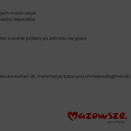
kcjach matematyki.
ków i leporellów.
rmin zostanie podany po zebraniu się grupy.
wska konsultant ds. matematyki katarzyna.chmielewska@mscdn.