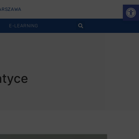
Otwórz
ARSZAWA
E-LEARNING
atyce