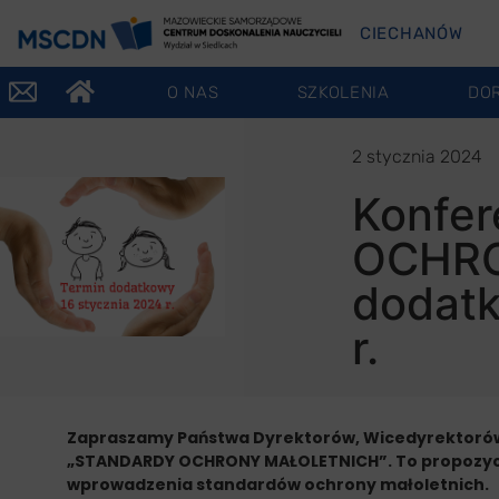
CIECHANÓW
O NAS
SZKOLENIA
DO
2 stycznia 2024
Konfe
OCHRO
dodatk
r.
Zapraszamy Państwa Dyrektorów, Wicedyrektorów 
„STANDARDY OCHRONY MAŁOLETNICH”. To propozycja
wprowadzenia standardów ochrony małoletnich.