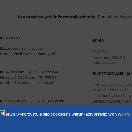
Szczegółowych informacji udziela
:
Pani Alicja Świder
KONTAKT:
MENU:
Mazowieckie Samorządowe
O MSCDN
Centrum Doskonalenia Nauczycieli
Pracownicy MSCDN
Statut MSCDN
ul. Świętojerska 9, 00-236 Warszawa
PRZETWARZANIE DA
tel. 22 536 60 00, kom.: 797 990 037
e-mail:
sekretariat@mscdn.edu.pl
Informacja o prywatnośc
Klauzule Informacyjne
Inspektor Ochrony Dan
NIP: 525-249-20-11, REGON: 142639166
Deklaracja Dostępności
Serwis wykorzystuje pliki cookies na warunkach określonych w
Info
Zaprojektowane przez
marsa studio