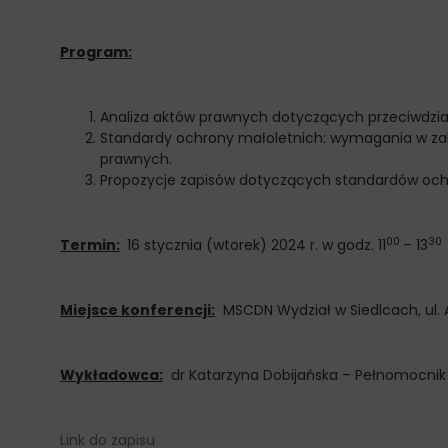
Program:
Analiza aktów prawnych dotyczących przeciwdzi
Standardy ochrony małoletnich: wymagania w zakr
prawnych.
Propozycje zapisów dotyczących standardów och
00
30
Termin:
16 stycznia (wtorek) 2024 r. w godz. 11
– 13
Miejsce konferencji:
MSCDN Wydział w Siedlcach, ul. 
Wykładowca:
dr Katarzyna Dobijańska – Pełnomocnik 
Link do zapisu