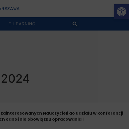
Otwórz
ARSZAWA
E-LEARNING
a 2024
ainteresowanych Nauczycieli do udziału w konferencji
ch odnośnie obowiązku opracowania i