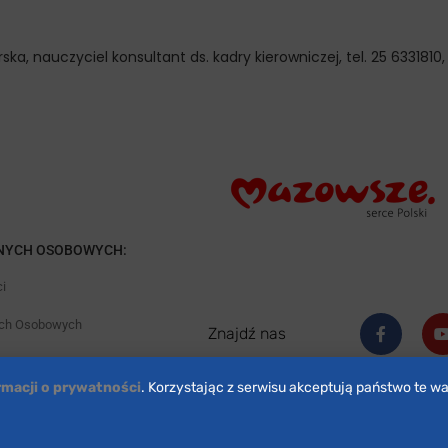
ska, nauczyciel konsultant ds. kadry kierowniczej, tel. 25 6331810
NYCH OSOBOWYCH:
i
ych Osobowych
Znajdź nas
rmacji o prywatności
. Korzystając z serwisu akceptują państwo te wa