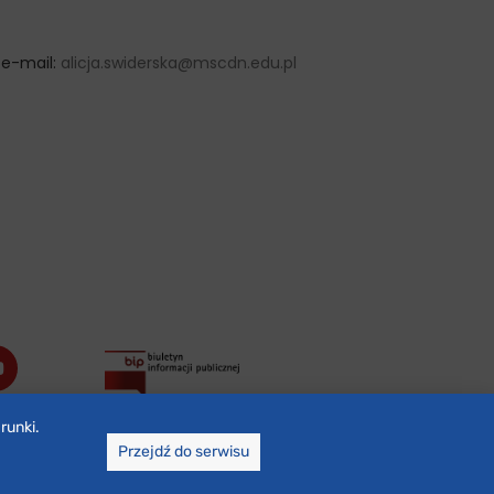
, e-mail:
alicja.swiderska@mscdn.edu.pl
runki.
Przejdź do serwisu
Wszystkie prawa zastrzeżone © 2023