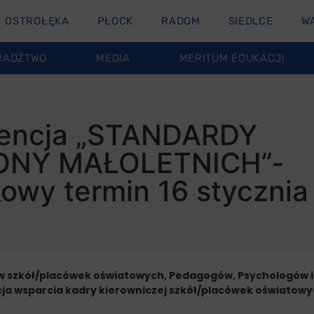
OSTROŁĘKA
PŁOCK
RADOM
SIEDLCE
W
RADZTWO
MEDIA
MERITUM EDUKACJI
rencja „STANDARDY
NY MAŁOLETNICH”-
owy termin 16 styczni
szkół/placówek oświatowych, Pedagogów, Psychologów i z
 wsparcia kadry kierowniczej szkół/placówek oświatowy