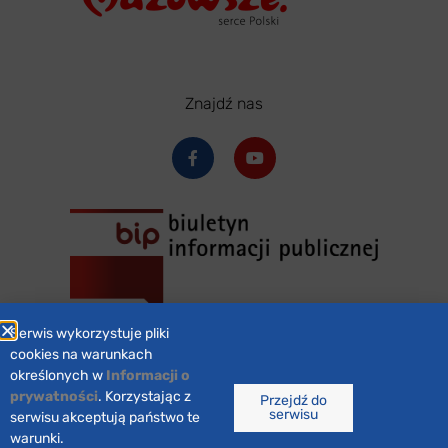
Znajdź nas
Serwis wykorzystuje pliki
cookies na warunkach
określonych w
Informacji o
prywatności
. Korzystając z
Przejdź do
serwisu
Zaprojektowane przez
marsa studio
serwisu akceptują państwo te
warunki.