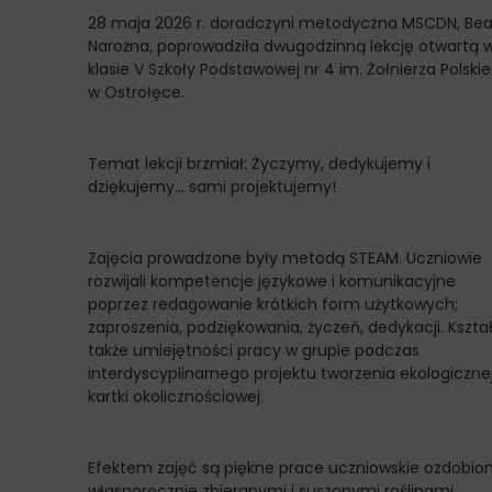
28 maja 2026 r. doradczyni metodyczna MSCDN, Be
Narożna, poprowadziła dwugodzinną lekcję otwartą 
klasie V Szkoły Podstawowej nr 4 im. Żołnierza Polski
w Ostrołęce.
Temat lekcji brzmiał: Życzymy, dedykujemy i
dziękujemy… sami projektujemy!
Zajęcia prowadzone były metodą STEAM. Uczniowie
rozwijali kompetencje językowe i komunikacyjne
poprzez redagowanie krótkich form użytkowych;
zaproszenia, podziękowania, życzeń, dedykacji. Kształc
także umiejętności pracy w grupie podczas
interdyscyplinarnego projektu tworzenia ekologiczne
kartki okolicznościowej.
Efektem zajęć są piękne prace uczniowskie ozdobio
własnoręcznie zbieranymi i suszonymi roślinami.